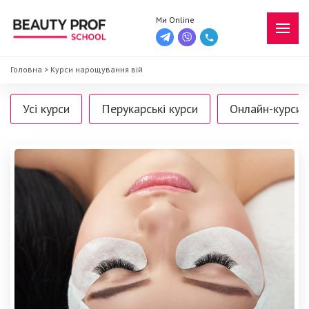
Ми Online
Головна
>
Курси нарощування вій
Усі курси
Перукарські курси
Онлайн-курси