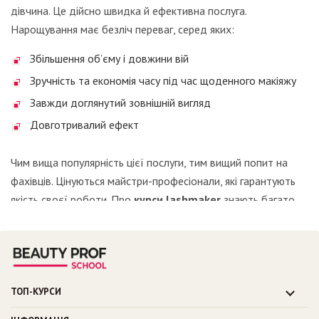
дівчина. Це дійсно швидка й ефективна послуга.
Нарощування має безліч переваг, серед яких:
Збільшення об’єму і довжини вій
Зручність та економія часу під час щоденного макіяжу
Завжди доглянутий зовнішній вигляд
Довготривалий ефект
Чим вища популярність цієї послуги, тим вищий попит на
фахівців. Цінуються майстри-професіонали, які гарантують
якість своєї роботи. Про
курси lashmaker
знають багато
хто, адже ця професія не тільки затребувана, а й досить
прибуткова.
Як відомо, хороший майстер повинен володіти певними
якостями і навичками. Спеціаліст зобов’язаний мати глибокі
ТОП-КУРСИ
знання про різні методи, техніки та матеріали, що
Курс “Комбінований манікюр”